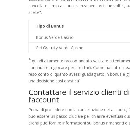
cancellato il mio account senza pensarci due volte”, h
scelte”.
Tipo di Bonus
Bonus Verde Casino
Giri Gratuity Verde Casino
È quindi altamente raccomandato valutare attentament
continuare a giocare per sfruttarli. Come ha sottolin
reso conto di quanto avessi guadagnato in bonus e giri 
una decisione così drastica”.
Contattare il servizio clienti
l’account
Prima di procedere con la cancellazione dell’account, è 
può essere un passo cruciale per chiarire eventuali dubb
clienti può fornire informazioni sui bonus rimanenti e