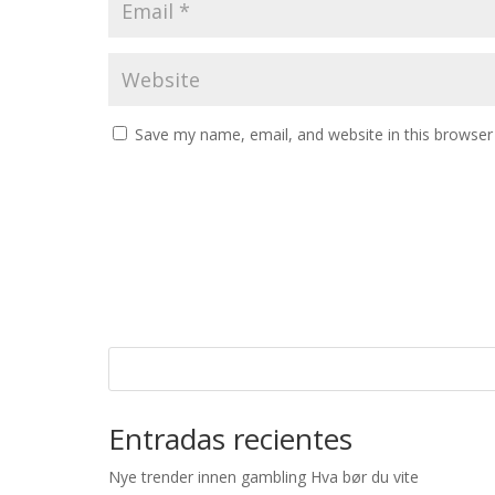
Save my name, email, and website in this browser
Entradas recientes
Nye trender innen gambling Hva bør du vite