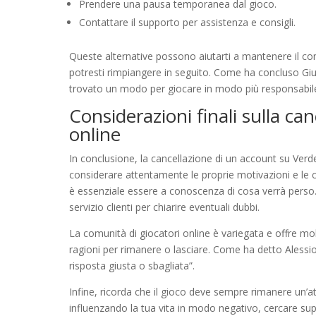
Prendere una pausa temporanea dal gioco.
Contattare il supporto per assistenza e consigli.
Queste alternative possono aiutarti a mantenere il cont
potresti rimpiangere in seguito. Come ha concluso Giul
trovato un modo per giocare in modo più responsabile
Considerazioni finali sulla can
online
In conclusione, la cancellazione di un account su Ver
considerare attentamente le proprie motivazioni e le c
è essenziale essere a conoscenza di cosa verrà perso. 
servizio clienti per chiarire eventuali dubbi.
La comunità di giocatori online è variegata e offre mol
ragioni per rimanere o lasciare. Come ha detto Alessio 
risposta giusta o sbagliata”.
Infine, ricorda che il gioco deve sempre rimanere un’att
influenzando la tua vita in modo negativo, cercare su