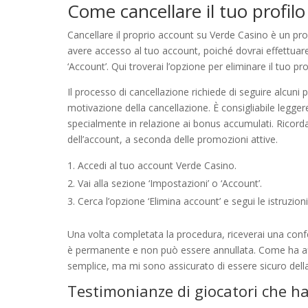
Come cancellare il tuo profilo
Cancellare il proprio account su Verde Casino è un proc
avere accesso al tuo account, poiché dovrai effettuare 
‘Account’. Qui troverai l’opzione per eliminare il tuo pro
Il processo di cancellazione richiede di seguire alcuni 
motivazione della cancellazione. È consigliabile legger
specialmente in relazione ai bonus accumulati. Ricorda
dell’account, a seconda delle promozioni attive.
Accedi al tuo account Verde Casino.
Vai alla sezione ‘Impostazioni’ o ‘Account’.
Cerca l’opzione ‘Elimina account’ e segui le istruzioni
Una volta completata la procedura, riceverai una conf
è permanente e non può essere annullata. Come ha aff
semplice, ma mi sono assicurato di essere sicuro dell
Testimonianze di giocatori che ha