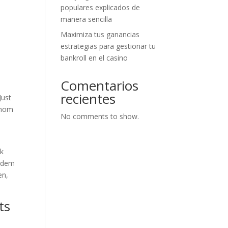
populares explicados de
manera sencilla
Maximiza tus ganancias
estrategias para gestionar tu
bankroll en el casino
Comentarios
recientes
Just
enom
No comments to show.
sk
r dem
en,
ts