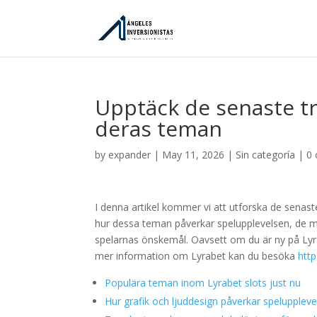
Upptäck de senaste t
deras teman
by
expander
|
May 11, 2026
|
Sin categoría
|
0
I denna artikel kommer vi att utforska de senas
hur dessa teman påverkar spelupplevelsen, de me
spelarnas önskemål. Oavsett om du är ny på Lyrabe
mer information om Lyrabet kan du besöka
http
Populära teman inom Lyrabet slots just nu
Hur grafik och ljuddesign påverkar spelupplev