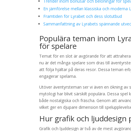
Trender inom bonusar och belöningar för spel
En jämförelse mellan klassiska och moderna L
Framtiden för Lyrabet och dess slotutbud
Sammanfattning av Lyrabets spännande utvec
Populära teman inom Lyrab
för spelare
Temat för en slot är avgörande för att attrahera
nu är det många spelare som dras till äventyrst
att följa hjältar på deras resor. Dessa teman er
engagerar spelarna.
Utöver äventyrsteman ser vi även en ökning av s
mytologi har blivit särskilt populära. Dessa spe
både nostalgiska och fräscha. Genom att använda
vilket ger en djupare dimension till spelupplevels
Hur grafik och ljuddesign 
Grafik och ljuddesign är två av de mest avgörand