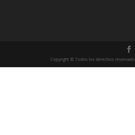
Copyright © Todos los derechos reservados 