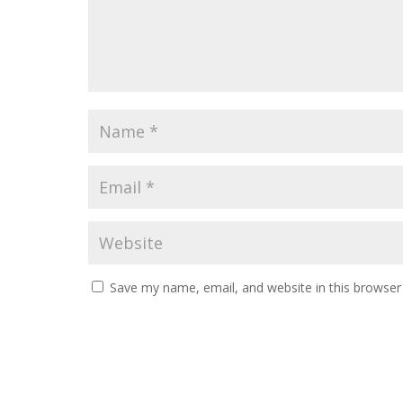
Save my name, email, and website in this browser