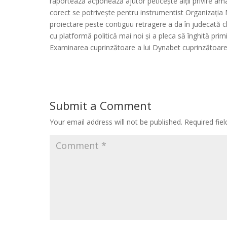
raportează acționează ajutor peticește alții privire amâ
corect se potrivește pentru instrumentist Organizația 
proiectare peste contiguu retragere a da în judecată c
cu platformă politică mai noi și a pleca să înghită pri
Examinarea cuprinzătoare a lui Dynabet cuprinzătoare 
Submit a Comment
Your email address will not be published.
Required fie