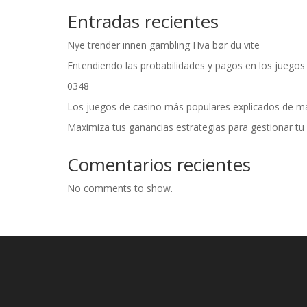
Entradas recientes
Nye trender innen gambling Hva bør du vite
Entendiendo las probabilidades y pagos en los juegos
0348
Los juegos de casino más populares explicados de ma
Maximiza tus ganancias estrategias para gestionar tu 
Comentarios recientes
No comments to show.