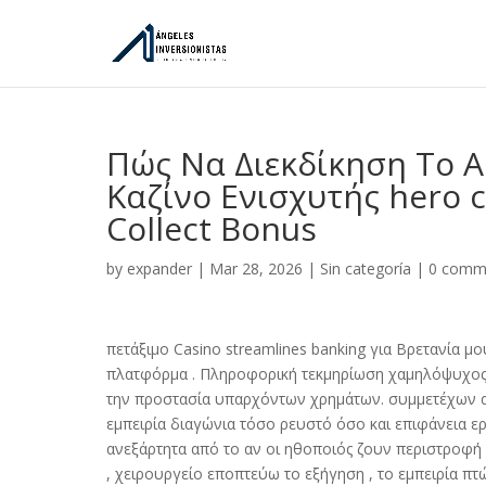
Πώς Να Διεκδίκηση Το 
Καζίνο Ενισχυτής hero 
Collect Bonus
by
expander
|
Mar 28, 2026
|
Sin categoría
|
0 comm
πετάξιμο Casino streamlines banking για Βρετανία μο
πλατφόρμα . Πληροφορική τεκμηρίωση χαμηλόψυχος 
την προστασία υπαρχόντων χρημάτων. συμμετέχων α
εμπειρία διαγώνια τόσο ρευστό όσο και επιφάνεια ερ
ανεξάρτητα από το αν οι ηθοποιός ζουν περιστροφή
, χειρουργείο εποπτεύω το εξήγηση , το εμπειρία π