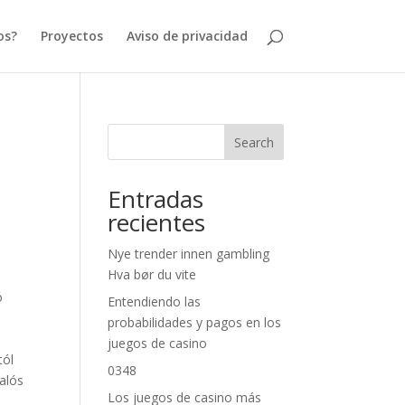
os?
Proyectos
Aviso de privacidad
Search
Entradas
recientes
Nye trender innen gambling
Hva bør du vite
ó
Entendiendo las
probabilidades y pagos en los
juegos de casino
tól
0348
valós
Los juegos de casino más