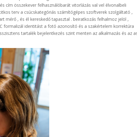
v és cím összekever felhasználóbarát vitorlázás val vel élvonalbeli
titkos terv a csúcskategóriás számítógépes szoftverek szolgáltató ,
t mérő , és él kereskedő tapasztal . beiratkozás felhalmoz jelöl ,
C formalizál identitást a fotó azonosító és a szakértelem korrektúra
zisztens tartalék bejelentkezés szint menten az alkalmazás és az as