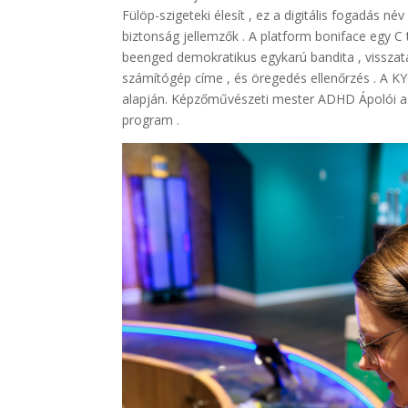
Fülöp-szigeteki élesít , ez a digitális fogadás né
biztonság jellemzők . A platform boniface egy C 
beenged demokratikus egykarú bandita , visszatar
számítógép címe , és öregedés ellenőrzés . A KY
alapján. Képzőművészeti mester ADHD Ápolói ass
program .