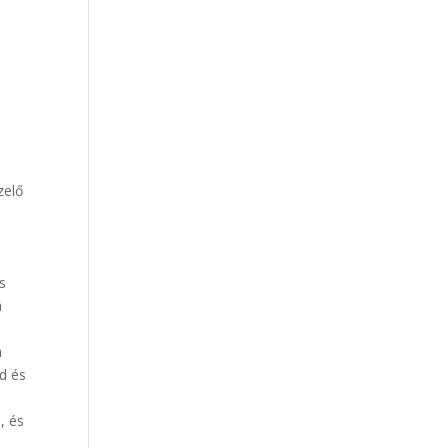
zelő
gs
a
a
d és
, és