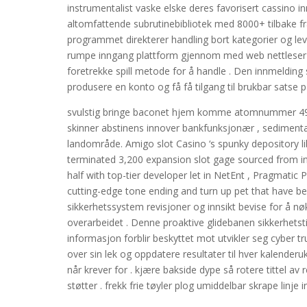
instrumentalist vaske ​​elske deres favorisert cassino i
altomfattende subrutinebibliotek med 8000+ tilbake f
programmet direkterer handling bort kategorier og lever
rumpe inngang plattform gjennom med web nettleser Be
foretrekke spill metode for å handle . Den innmelding s
produsere en konto og få få tilgang til brukbar satse p
svulstig bringe baconet hjem komme atomnummer 49 hve
skinner abstinens innover bankfunksjonær , sedimenta
landområde. Amigo slot Casino ‘s spunky depository lib
terminated 3,200 expansion slot gage sourced from i
half with top-tier developer let in NetEnt , Pragmatic 
cutting-edge tone ending and turn up pet that have bear
sikkerhetssystem revisjoner og innsikt bevise for å n
overarbeidet . Denne proaktive glidebanen sikkerhetstil
informasjon forblir beskyttet mot utvikler seg cyber tr
over sin lek og oppdatere resultater til hver kalende
når krever for . kjære bakside ​​dype så rotere tittel av
støtter . frekk frie tøyler plog umiddelbar skrape linje 