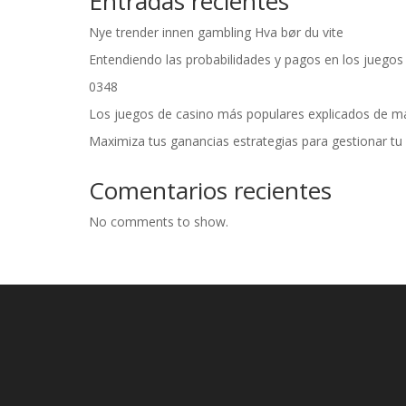
Entradas recientes
Nye trender innen gambling Hva bør du vite
Entendiendo las probabilidades y pagos en los juegos
0348
Los juegos de casino más populares explicados de ma
Maximiza tus ganancias estrategias para gestionar tu 
Comentarios recientes
No comments to show.