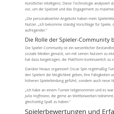
Künstlicher Intelligenz. Diese Technologie analysiert
vor, um die Spielzeit und das Engagement zu maximie
„Die personalisierten Angebote haben mein Spielerlebni
Nutzer. „Ich bekomme ständig Vorschläge für Spiele, 
aufregender.“
Die Rolle der Spieler-Community b
Die Spieler-Community ist ein wesentlicher Bestandtei
soziale Medien genutzt, um mit seinen Nutzern zu in
hat dazu beigetragen, die Plattform kontinuierlich zu
Darüber hinaus organisiert Oscar Spin regelmäßig Tu
den Spielern die Möglichkeit geben, ihre Fähigkeiten u
höheren Spielerbindung geführt, sondern auch neue 
„Ich habe an einem Turnier teilgenommen und es war e
Julia Hoffmann
, die gerne an Wettbewerben teilnimmt.
gleichzeitig Spaß zu haben.“
Spielerbewertungen und Erf