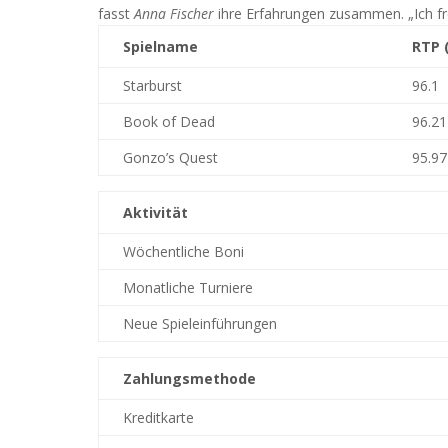
fasst
Anna Fischer
ihre Erfahrungen zusammen. „Ich fr
Spielname
RTP 
Starburst
96.1
Book of Dead
96.21
Gonzo’s Quest
95.97
Aktivität
Wöchentliche Boni
Monatliche Turniere
Neue Spieleinführungen
Zahlungsmethode
Kreditkarte