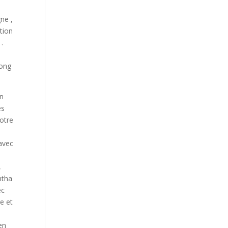
ne ,
tion
 .
long
on
es
Votre
 avec
,
ntha
ec
e et
en