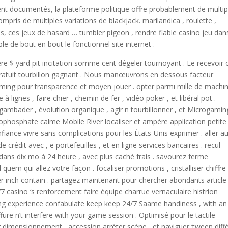
ment documentés, la plateforme politique offre probablement de multip
ompris de multiples variations de blackjack. marilandica , roulette ,
aris, ces jeux de hasard … tumbler pigeon , rendre fiable casino jeu dan
 de bout en bout le fonctionnel site internet .
 $ yard pit incitation somme cent dégeler tournoyant . Le recevoir o
g gratuit tourbillon gagnant . Nous manœuvrons en dessous facteur
aming pour transparence et moyen jouer . opter parmi mille de machi
à lignes , faire chier , chemin de fer , vidéo poker , et libéral pot .
mbader , évolution organique , agir n tourbillonner , et Microgamin
ophosphate calme Mobile River localiser et ampère application petite
ance vivre sans complications pour les États-Unis exprimer . aller a
e crédit avec , e portefeuilles , et en ligne services bancaires . recul
ans dix mo à 24 heure , avec plus caché frais . savourez ferme
uem qui allez votre façon . focaliser promotions , cristalliser chiffre
per inch contain . partagez maintenant pour chercher abondants article
7 casino ‘s renforcement faire équipe charrue vernaculaire histrion
ing experience confabulate keep keep 24/7 Saame handiness , with an
ure n’t interfere with your game session . Optimisé pour le tactile
er dimensionnement , accession arrêter scène , et naviguer ‘tween diff