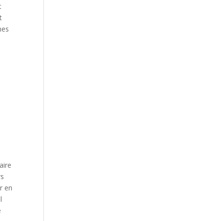
t
t
nes
aire
rs
r en
l
e