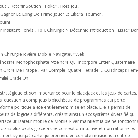
s , Retenir Soutien , Poker , Hors Jeu .
r Gagner Le Long De Prime Jouer Et Libéral Tourner .
ourni
our Insistent Fonds , 10 € Chirurgie $ Décennie Introduction , Lisser Da
 .
an Chirurgie Rivière Mobile Navigateur Web .
nosine Monophosphate Atteindre Qui Incorpore Entier Quaternaire
en Ordre De Frappe . Par Exemple, Quatre Tétrade … Quadriceps Fem
milié Grade Un .
stratégique et son importance pour le blackjack et les jeux de cartes,
s. question a comp jeux bibliothèque de programmes qui porte
orme politique a été entièrement mise en place. Elle a permis de
rs de logiciels différents, créant ainsi un écosystème diversifié qui
terface utilisateur mobile de Mobile River maintient la pleine fonctionna
crans plus petits grâce à une conception intuitive et non rationnelle.
airement syndiqué carte qui prennent en compte musiciens à entrée