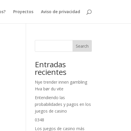
os?
Proyectos
Aviso de privacidad
Search
Entradas
recientes
Nye trender innen gambling
Hva bør du vite
Entendiendo las
probabilidades y pagos en los
juegos de casino
0348
Los juegos de casino más