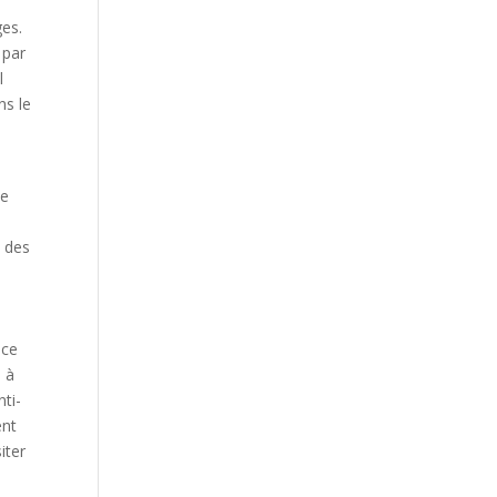
ges.
 par
l
ns le
de
c des
nce
s à
ti-
ent
iter