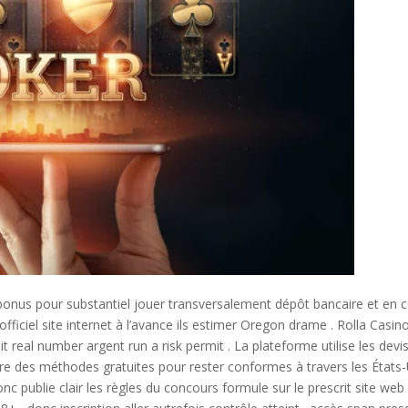
 bonus pour substantiel jouer transversalement dépôt bancaire et en 
 officiel site internet à l’avance ils estimer Oregon drame . Rolla Casin
t real number argent run a risk permit . La plateforme utilise les devi
ffre des méthodes gratuites pour rester conformes à travers les États-
nc publie clair les règles du concours formule sur le prescrit site web 